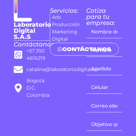
Servicios:
Cotiza
para tu
Ads
empresa:
Laboratorio
Producción
Digital
Marketing
S.A.S
Digital
Contáctanos:
CONTÁCTANOS
+57 350
4616219
catalina@laboratoriodigital.co
Bogotá
D.C,
Colombia