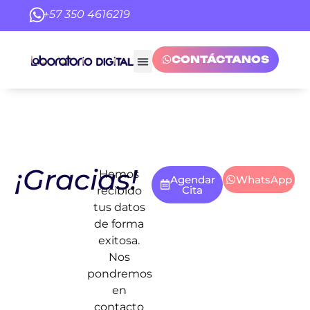
+57 350 4616219
CONTÁCTANOS
¡Gracias!
Hemos
Agendar
WhatsApp
Cita
recibido
tus datos
de forma
exitosa.
Nos
pondremos
en
contacto